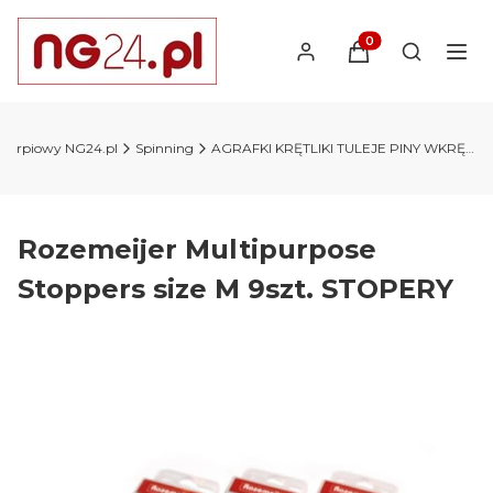
Produkty w koszyk
Otwórz wy
 karpiowy NG24.pl
Spinning
AGRAFKI KRĘTLIKI TULEJE PINY WKRĘTKI
Rozemeijer Multipurpose
Stoppers size M 9szt. STOPERY