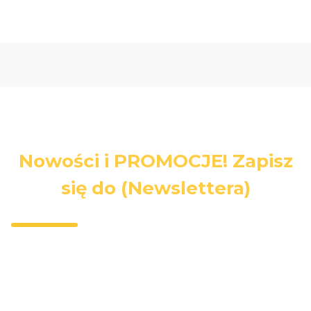
Nowości i PROMOCJE! Zapisz
się do (Newslettera)
Wpisz swój adres e-mail, jeżeli chcesz otrzymywać
informacje o nowościach i promocjach.