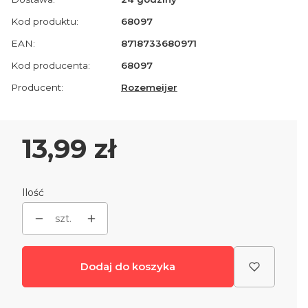
Kod produktu:
68097
EAN:
8718733680971
Kod producenta:
68097
Producent:
Rozemeijer
Cena
13,99 zł
Ilość
szt.
Dodaj do koszyka