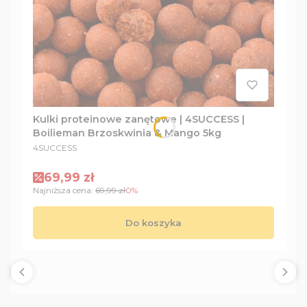
Kulki proteinowe zanętowe | 4SUCCESS |
Boilieman Brzoskwinia & Mango 5kg
PRODUCENT
4SUCCESS
Cena promocyjna
69,99 zł
Najniższa cena:
69,99 zł
0%
Do koszyka