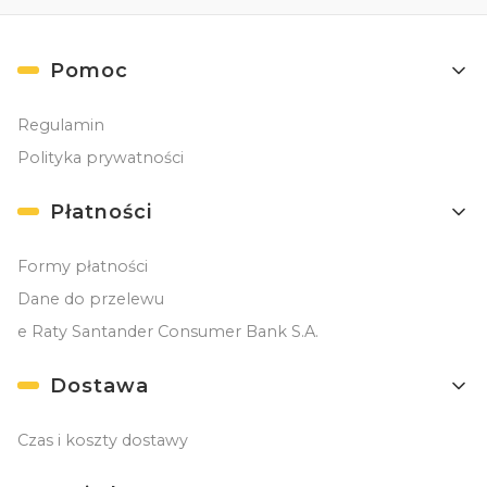
Linki w stopce
Pomoc
Regulamin
Polityka prywatności
Płatności
Formy płatności
Dane do przelewu
e Raty Santander Consumer Bank S.A.
Dostawa
Czas i koszty dostawy