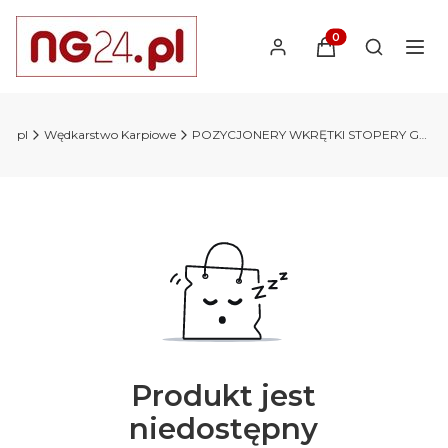
Produkty w koszyk
Otwórz wy
24.pl
Wędkarstwo Karpiowe
POZYCJONERY WKRĘTKI STOPERY GUMKI
Produkt jest
niedostępny