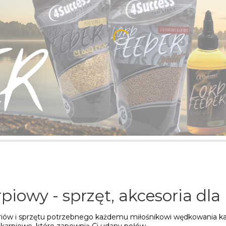
piowy - sprzęt, akcesoria dla
soriów i sprzętu potrzebnego każdemu miłośnikowi wędkowania ka