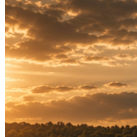
KRĘTLIKI SZYBKOZŁĄCZKI KÓŁECZKA
RURKI STOŻKI KLIPSY BEZPIECZNE
POZYCJONERY WKRĘTKI STOPERY GUMKI
MATERIAŁY DOCIĄŻONE WOLFRAMEM
IGŁY I NARZĘDZIA
więcej