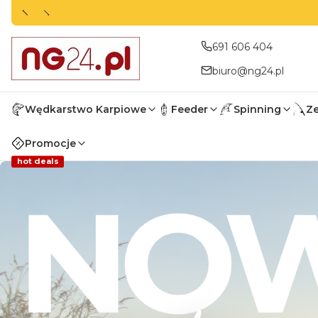
691 606 404
biuro@ng24.pl
Wędkarstwo Karpiowe
Feeder
Spinning
Z
Promocje
hot deals