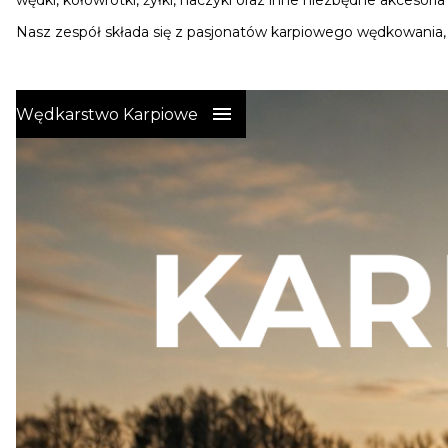
wędki, kołowrotki, żyłki, haczyki oraz inne niezbędne akcesori
Nasz zespół składa się z pasjonatów karpiowego wędkowania,
Wędkarstwo Karpiowe