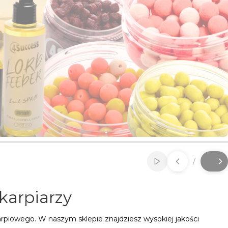
/
Włącz automatycz
Slajd
z
 karpiarzy
rpiowego. W naszym sklepie znajdziesz wysokiej jakości