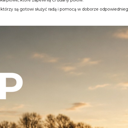
a karpiowe, które zapewnią Ci udany połów.
 którzy są gotowi służyć radą i pomocą w doborze odpowiednieg