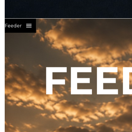
Wędkarstwo Karpiowe
:
Feeder
PRZYNĘTY I ZANĘTY NA KARPIA
SPRZĘT KARPIOWY
ELEKTRONIKA WEDKARSKA
ŻYŁKI I PLECIONKI GŁÓWNE
PLECIONKI LEADERY STRZAŁÓWKI
HAKI KARPIOWE
GOTOWE PRZYPONY KARPIOWE
CIĘŻARKI
GOTOWE LEADERY
GOTOWE ZESTAWY KOŃCOWE