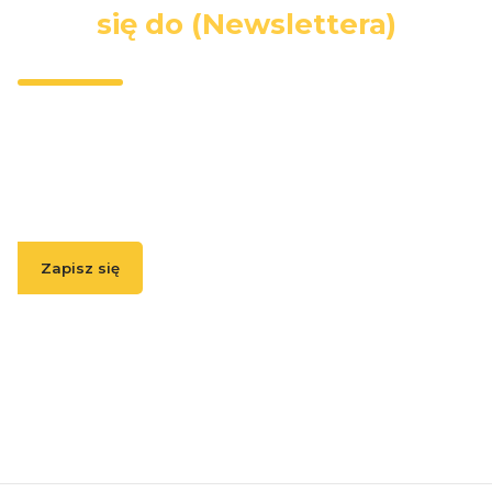
się do (Newslettera)
Wpisz swój adres e-mail, jeżeli chcesz otrzymywać
informacje o nowościach i promocjach.
Zapisz się
( Zapisując się, akceptujesz nasz
Regulamin
(w zakresie dotyczącym
Newslettera). Przetwarzanie danych odbywa się zgodnie z
Polityką
prywatności
. )