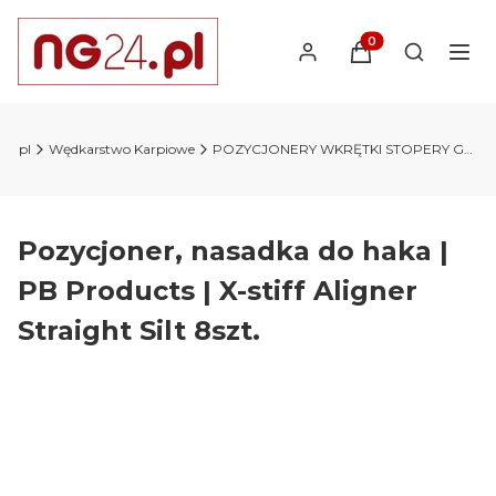
Produkty w koszyk
Otwórz wy
24.pl
Wędkarstwo Karpiowe
POZYCJONERY WKRĘTKI STOPERY GUMKI
Pozycjoner, nasadka do haka |
PB Products | X-stiff Aligner
Straight Silt 8szt.