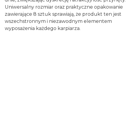
Uniwersalny rozmiar oraz praktyczne opakowanie
zawierające 8 sztuk sprawiają, że produkt ten jest
wszechstronnym i niezawodnym elementem
wyposażenia każdego karpiarza.
Certyfikaty i ostrzeżenie
bezpieczeństwa
Artykuły wędkarskie, mogą zawierać drobne
elementy, chronić przed dziećmi, zużyte
opakowania poddać recyklingowi lub utylizacji.
Producent:
Marmar BV
Adres:
De Werf 40 C, 8401 JE Gorredijk, Holandia
E-mail:
Hq@dutchtackle.com