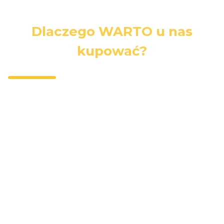
Dlaczego WARTO u nas
kupować?
Darmowa
Wygodna
Bezpieczne
dostawa
dostawa
zakupy
Darmowa
Kurierzy,
Wszystkie dane
dostawa przy
paczkomaty,
i płatności są
zakupach
punkty
zabezpieczone