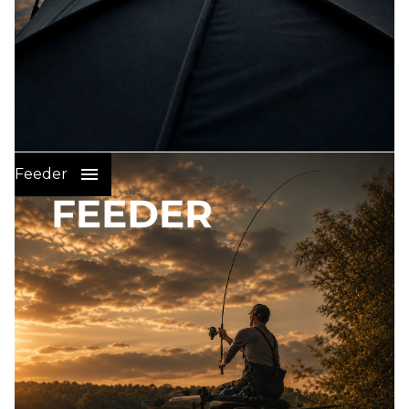
Wędkarstwo Karpiowe
:
Feeder
PRZYNĘTY I ZANĘTY NA KARPIA
SPRZĘT KARPIOWY
ELEKTRONIKA WEDKARSKA
ŻYŁKI I PLECIONKI GŁÓWNE
PLECIONKI LEADERY STRZAŁÓWKI
HAKI KARPIOWE
GOTOWE PRZYPONY KARPIOWE