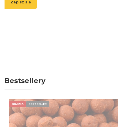
Zapisz się
( Zapisując się, akceptujesz nasz
Regulamin
(w zakresie dotyczącym
Newslettera). Przetwarzanie danych odbywa się zgodnie z
Polityką
prywatności
. )
Bestsellery
OKAZJA
BESTSELLER