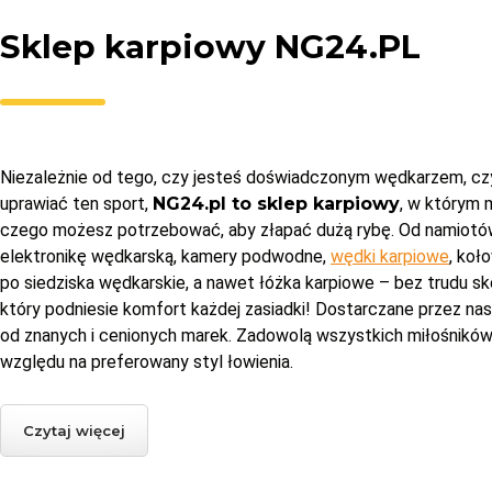
Sklep karpiowy NG24.PL
Niezależnie od tego, czy jesteś doświadczonym wędkarzem, cz
uprawiać ten sport,
NG24.pl to sklep karpiowy
, w którym
czego możesz potrzebować, aby złapać dużą rybę. Od namiotó
elektronikę wędkarską, kamery podwodne,
wędki karpiowe
, koł
po siedziska wędkarskie, a nawet łóżka karpiowe – bez trudu s
który podniesie komfort każdej zasiadki! Dostarczane przez n
od znanych i cenionych marek. Zadowolą wszystkich miłośników
względu na preferowany styl łowienia.
Czytaj więcej