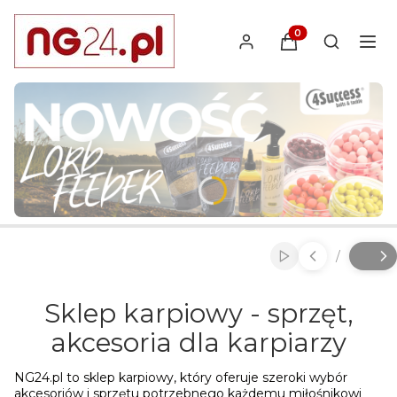
Produkty w koszyk
Otwórz wy
Naciśnij Enter lub spację, aby otworzyć stronę.
Naciśnij Enter lub spację, aby otworzyć stronę.
Naciśnij Enter lub spację, aby otworzyć stronę.
/
Włącz automatyc
Slajd
z
Sklep karpiowy - sprzęt,
akcesoria dla karpiarzy
NG24.pl to sklep karpiowy, który oferuje szeroki wybór
akcesoriów i sprzętu potrzebnego każdemu miłośnikowi