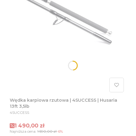
Wędka karpiowa rzutowa | 4SUCCESS | Husaria
13ft 3,5lb
PRODUCENT
4SUCCESS
Cena promocyjna
1 490,00 zł
Najniższa cena:
1 590,00 zł
-6%