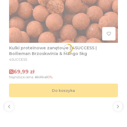
Kulki proteinowe zanętowe | 4SUCCESS |
Boilieman Brzoskwinia & Mango 5kg
PRODUCENT
4SUCCESS
Cena promocyjna
69,99 zł
Najniższa cena:
69,99 zł
0%
Do koszyka