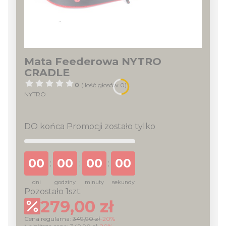
Mata Feederowa NYTRO
CRADLE
0
(Ilość głosów 0)
NYTRO
DO końca Promocji zostało tylko
00
00
00
00
:
:
:
dni
godziny
minuty
sekundy
Pozostało 1szt.
279,00 zł
Cena regularna:
349,90 zł
-20%