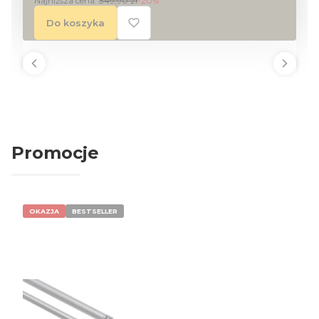
Najniższa cena:
349,90 zł
-20%
Do koszyka
Promocje
OKAZJA
BESTSELLER