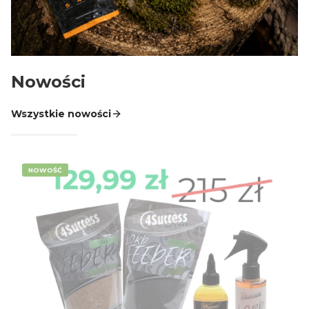
AGRAFKI KRĘTLIKI TULEJE PINY WKRĘTKI
GOTOWE PRZYPONY SPINNINGOWE LEADERY
GŁÓWKI JIGOWE CZEBURASZKI
Nowości
KOTWICE HAKI DOZBROJKI I OCHRONA KOTWIC
DROPSHOT CAROLINA TEXAS OFFSET
Wszystkie nowości
SKRZYNKI I PUDEŁKA
SPŁAWIKI
NOWOŚĆ
więcej