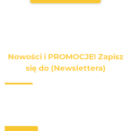
Nowości i PROMOCJE! Zapisz
się do (Newslettera)
Wpisz swój adres e-mail, jeżeli chcesz otrzymywać
informacje o nowościach i promocjach.