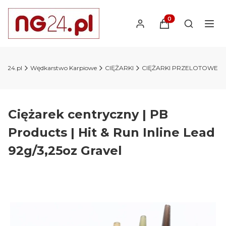
Produkty w koszyk
Otwórz wy
NG24.pl
Wędkarstwo Karpiowe
CIĘŻARKI
CIĘŻARKI PRZELOTOWE
Ciężarek centryczny | PB
Products | Hit & Run Inline Lead
92g/3,25oz Gravel