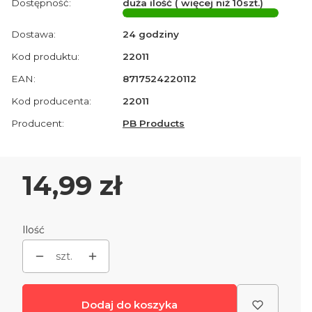
Dostępność:
duża ilość ( więcej niż 10szt.)
Dostawa:
24 godziny
Kod produktu:
22011
EAN:
8717524220112
Kod producenta:
22011
Producent:
PB Products
Cena
14,99 zł
Ilość
szt.
Dodaj do koszyka