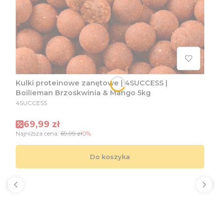
Kulki proteinowe zanętowe | 4SUCCESS |
Boilieman Brzoskwinia & Mango 5kg
PRODUCENT
4SUCCESS
Cena promocyjna
69,99 zł
Najniższa cena:
69,99 zł
0%
Do koszyka