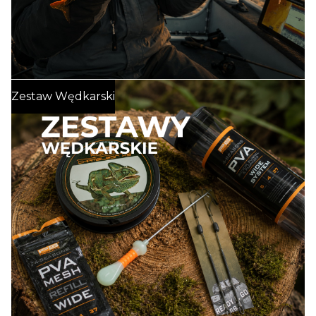
PRZYNĘTY HAKOWE
SMOG GEL
DIP SPRAY BOOSTER
Spinning
:
Zestaw Wędkarski
PELLET METHOD FEEDER
WĘDKI SPINNINGOWE
ZESTAWY SPŁAWIKOWE PRZYPONY
KOŁOWROTKI SPINNINGOWE
PODBIERAKI WĘDKARSKIE
PRZYNĘTY SPINNINGOWE WOBLERY
PRZYNĘTY SPINNINGOWE GUMY
BŁYSTKI OBROTOWE WAHADŁOWE SPINNERBAIT
NARZĘDZIA WĘDKARSKIE CĄŻKI SZCZYPCE NOŻYCZKI
LINKI STALOWE FLUOROCARBON TYTAN