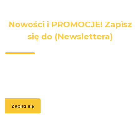
Nowości i PROMOCJE! Zapisz
się do (Newslettera)
Wpisz swój adres e-mail, jeżeli chcesz otrzymywać
informacje o nowościach i promocjach.
Zapisz się
( Zapisując się, akceptujesz nasz
Regulamin
(w zakresie dotyczącym
Newslettera). Przetwarzanie danych odbywa się zgodnie z
Polityką
prywatności
. )