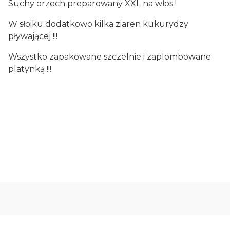
Suchy orzech preparowany XXL na włos !
W słoiku dodatkowo kilka ziaren kukurydzy
pływającej !!!
Wszystko zapakowane szczelnie i zaplombowane
platynką !!!
Oceń i opisz
0.00
Liczba ocen: 0