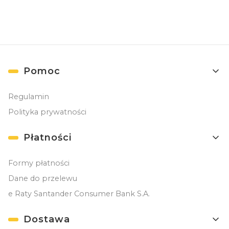
Linki w stopce
Pomoc
Regulamin
Polityka prywatności
Płatności
Formy płatności
Dane do przelewu
e Raty Santander Consumer Bank S.A.
Dostawa