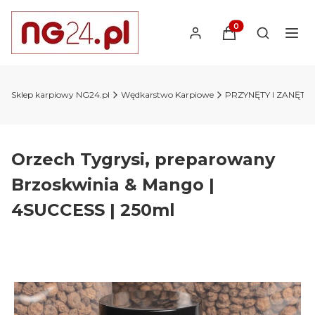
Produkty w koszyk
Otwórz wy
Sklep karpiowy NG24.pl
Wędkarstwo Karpiowe
PRZYNĘTY I ZANĘTY 
Orzech Tygrysi, preparowany
Brzoskwinia & Mango |
4SUCCESS | 250ml