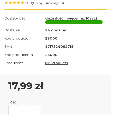
5.00
(Oceny: 1 Recenzje: 0)
Dostępność:
duża ilość ( więcej niż 10szt.)
Dostawa:
24 godziny
Kod produktu:
23000
EAN:
8717524092719
Kod producenta:
23000
Producent:
PB Products
Cena
17,99 zł
Ilość
szt.