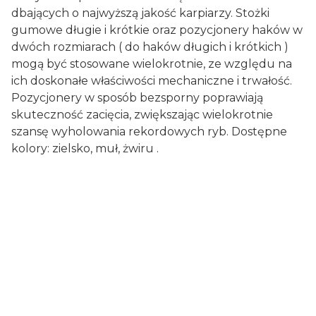
dbających o najwyższą jakość karpiarzy. Stożki
gumowe długie i krótkie oraz pozycjonery haków w
dwóch rozmiarach ( do haków długich i krótkich )
mogą być stosowane wielokrotnie, ze względu na
ich doskonałe właściwości mechaniczne i trwałość.
Pozycjonery w sposób bezsporny poprawiają
skuteczność zacięcia, zwiększając wielokrotnie
szansę wyholowania rekordowych ryb. Dostępne
kolory: zielsko, muł, żwiru .
Certyfikaty i ostrzeżenie
bezpieczeństwa
Chronić przed dziećmi.
Zawiera małe elementy, które mogą zostać
połknięte.
Nie spożywać. W razie połknięcia natychmiast
skontaktować się z lekarzem.