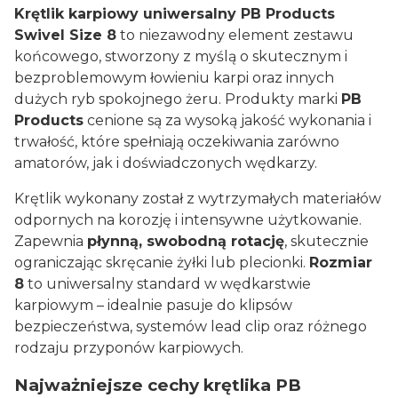
Krętlik karpiowy uniwersalny PB Products
Swivel Size 8
to niezawodny element zestawu
końcowego, stworzony z myślą o skutecznym i
bezproblemowym łowieniu karpi oraz innych
dużych ryb spokojnego żeru. Produkty marki
PB
Products
cenione są za wysoką jakość wykonania i
trwałość, które spełniają oczekiwania zarówno
amatorów, jak i doświadczonych wędkarzy.
Krętlik wykonany został z wytrzymałych materiałów
odpornych na korozję i intensywne użytkowanie.
Zapewnia
płynną, swobodną rotację
, skutecznie
ograniczając skręcanie żyłki lub plecionki.
Rozmiar
8
to uniwersalny standard w wędkarstwie
karpiowym – idealnie pasuje do klipsów
bezpieczeństwa, systemów lead clip oraz różnego
rodzaju przyponów karpiowych.
Najważniejsze cechy krętlika PB