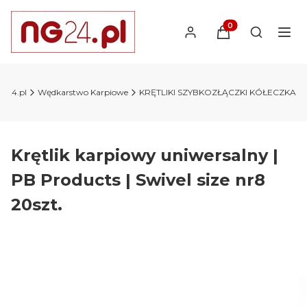
Produkty w koszyk
Otwórz wy
NG24.pl
Wędkarstwo Karpiowe
KRĘTLIKI SZYBKOZŁĄCZKI KÓŁECZKA
Krętlik karpiowy uniwersalny |
PB Products | Swivel size nr8
20szt.