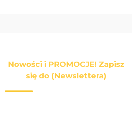
Nowości i PROMOCJE! Zapisz
się do (Newslettera)
Wpisz swój adres e-mail, jeżeli chcesz otrzymywać
informacje o nowościach i promocjach.