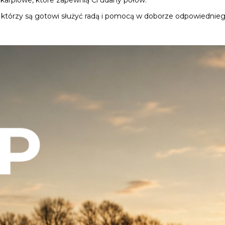
a karpiowe, które zapewnią Ci udany połów.
 którzy są gotowi służyć radą i pomocą w doborze odpowiednieg