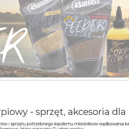
piowy - sprzęt, akcesoria dla
soriów i sprzętu potrzebnego każdemu miłośnikowi wędkowania ka