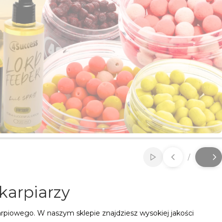
/
Włącz automatycz
Slajd
z
 karpiarzy
rpiowego. W naszym sklepie znajdziesz wysokiej jakości