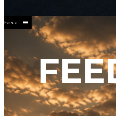
Wędkarstwo Karpiowe
:
Feeder
PRZYNĘTY I ZANĘTY NA KARPIA
SPRZĘT KARPIOWY
ELEKTRONIKA WEDKARSKA
ŻYŁKI I PLECIONKI GŁÓWNE
PLECIONKI LEADERY STRZAŁÓWKI
HAKI KARPIOWE
GOTOWE PRZYPONY KARPIOWE
CIĘŻARKI
GOTOWE LEADERY
GOTOWE ZESTAWY KOŃCOWE