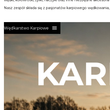
wędki, kołowrotki, żyłki, haczyki oraz inne niezbędne akcesori
Nasz zespół składa się z pasjonatów karpiowego wędkowania,
Wędkarstwo Karpiowe