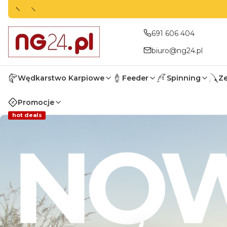
691 606 404
biuro@ng24.pl
Wędkarstwo Karpiowe
Feeder
Spinning
Z
Promocje
hot deals