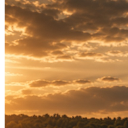
KRĘTLIKI SZYBKOZŁĄCZKI KÓŁECZKA
RURKI STOŻKI KLIPSY BEZPIECZNE
POZYCJONERY WKRĘTKI STOPERY GUMKI
MATERIAŁY DOCIĄŻONE WOLFRAMEM
IGŁY I NARZĘDZIA
więcej