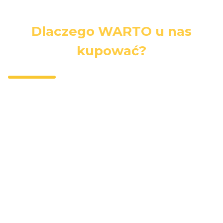
Dlaczego WARTO u nas
kupować?
Darmowa
Wygodna
Bezpieczne
dostawa
dostawa
zakupy
Darmowa
Kurierzy,
Wszystkie dane
dostawa przy
paczkomaty,
i płatności są
zakupach
punkty
zabezpieczone