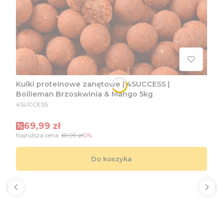
Kulki proteinowe zanętowe | 4SUCCESS |
Boilieman Brzoskwinia & Mango 5kg
PRODUCENT
4SUCCESS
Cena promocyjna
69,99 zł
Najniższa cena:
69,99 zł
0%
Do koszyka