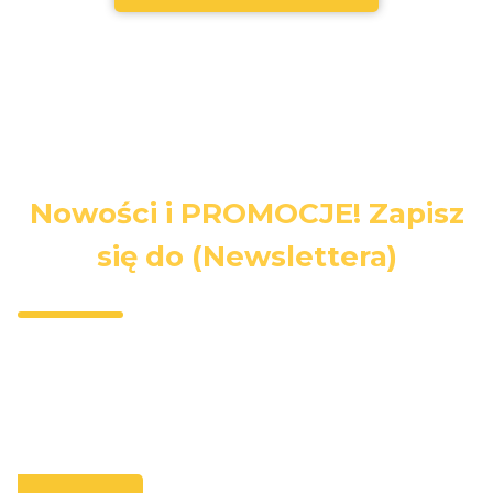
Nowości i PROMOCJE! Zapisz
się do (Newslettera)
Wpisz swój adres e-mail, jeżeli chcesz otrzymywać
informacje o nowościach i promocjach.