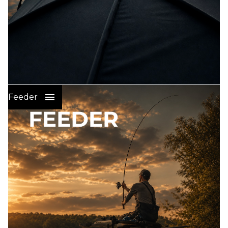
Wędkarstwo Karpiowe
:
Feeder
PRZYNĘTY I ZANĘTY NA KARPIA
SPRZĘT KARPIOWY
ELEKTRONIKA WEDKARSKA
ŻYŁKI I PLECIONKI GŁÓWNE
PLECIONKI LEADERY STRZAŁÓWKI
HAKI KARPIOWE
GOTOWE PRZYPONY KARPIOWE