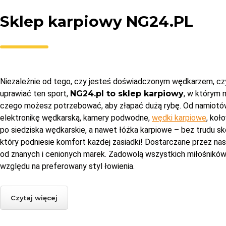
Sklep karpiowy NG24.PL
Niezależnie od tego, czy jesteś doświadczonym wędkarzem, cz
uprawiać ten sport,
NG24.pl to sklep karpiowy
, w którym
czego możesz potrzebować, aby złapać dużą rybę. Od namiotó
elektronikę wędkarską, kamery podwodne,
wędki karpiowe
, koł
po siedziska wędkarskie, a nawet łóżka karpiowe – bez trudu s
który podniesie komfort każdej zasiadki! Dostarczane przez n
od znanych i cenionych marek. Zadowolą wszystkich miłośników
względu na preferowany styl łowienia.
Czytaj więcej