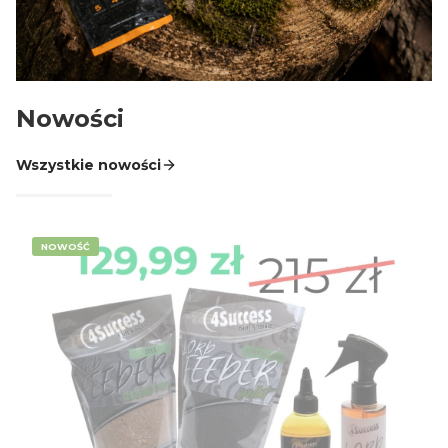
AGRAFKI KRĘTLIKI TULEJE PINY WKRĘTKI
GOTOWE PRZYPONY SPINNINGOWE LEADERY
GŁÓWKI JIGOWE CZEBURASZKI
Nowości
KOTWICE HAKI DOZBROJKI I OCHRONA KOTWIC
DROPSHOT CAROLINA TEXAS OFFSET
Wszystkie nowości
SKRZYNKI I PUDEŁKA
SPŁAWIKI
NOWOŚĆ
więcej