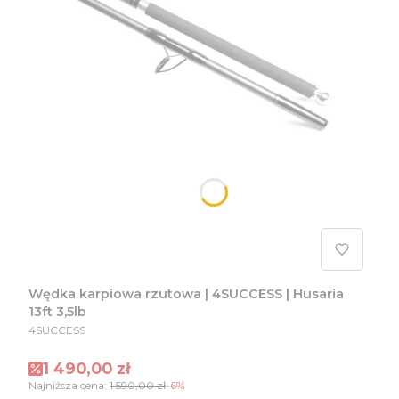
Wędka karpiowa rzutowa | 4SUCCESS | Husaria
13ft 3,5lb
PRODUCENT
4SUCCESS
Cena promocyjna
1 490,00 zł
Najniższa cena:
1 590,00 zł
-6%