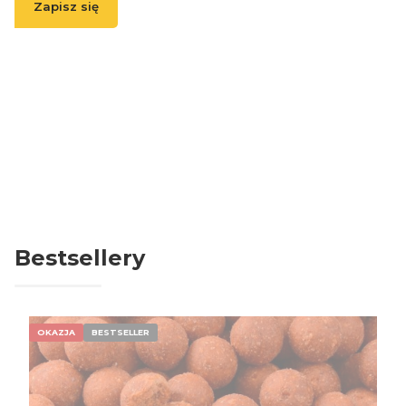
Zapisz się
( Zapisując się, akceptujesz nasz
Regulamin
(w zakresie dotyczącym
Newslettera). Przetwarzanie danych odbywa się zgodnie z
Polityką
prywatności
. )
Bestsellery
OKAZJA
BESTSELLER