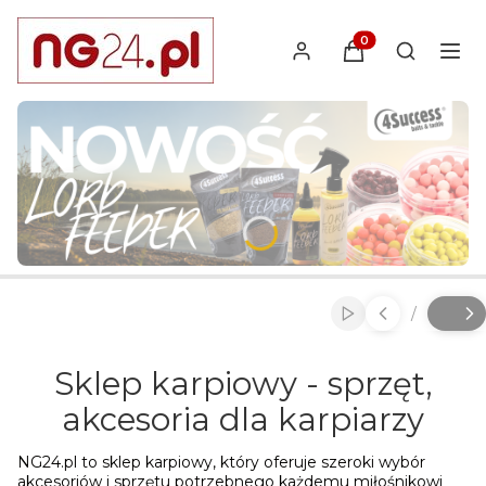
Produkty w koszyk
Otwórz wy
Naciśnij Enter lub spację, aby otworzyć stronę.
Naciśnij Enter lub spację, aby otworzyć stronę.
Naciśnij Enter lub spację, aby otworzyć stronę.
/
Włącz automatyc
Slajd
z
Sklep karpiowy - sprzęt,
akcesoria dla karpiarzy
NG24.pl to sklep karpiowy, który oferuje szeroki wybór
akcesoriów i sprzętu potrzebnego każdemu miłośnikowi