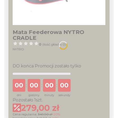
Mata Feederowa NYTRO
CRADLE
0
(Ilość głosów 0)
NYTRO
DO końca Promocji zostało tylko
00
00
00
00
:
:
:
dni
godziny
minuty
sekundy
Pozostało 1szt.
279,00 zł
Cena regularna:
349,90 zł
-20%