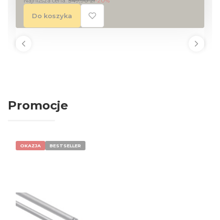
Najniższa cena:
349,90 zł
-20%
Do koszyka
Promocje
OKAZJA
BESTSELLER