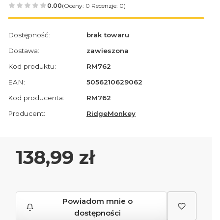
0.00
(Oceny: 0 Recenzje: 0)
Dostępność:
brak towaru
Dostawa:
zawieszona
Kod produktu:
RM762
EAN:
5056210629062
Kod producenta:
RM762
Producent:
RidgeMonkey
Cena
138,99 zł
Powiadom mnie o
dostępności