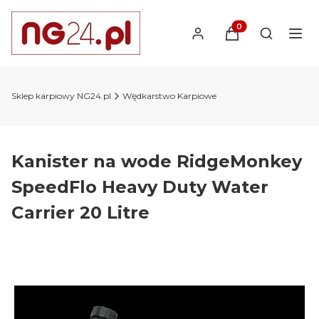
Produkty w koszyk
Otwórz wy
Sklep karpiowy NG24.pl
Wędkarstwo Karpiowe
Kanister na wode RidgeMonkey
SpeedFlo Heavy Duty Water
Carrier 20 Litre