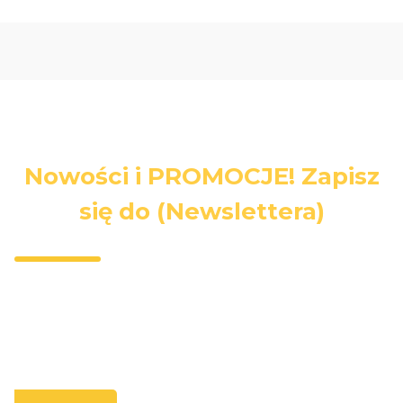
Nowości i PROMOCJE! Zapisz
się do (Newslettera)
Wpisz swój adres e-mail, jeżeli chcesz otrzymywać
informacje o nowościach i promocjach.