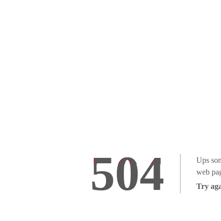
504
Ups som
web pag
Try aga