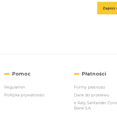
Zapisz 
( Zapisuj
Linki w stopce
Pomoc
Płatności
Regulamin
Formy płatności
Polityka prywatności
Dane do przelewu
e Raty Santander Con
Bank S.A.