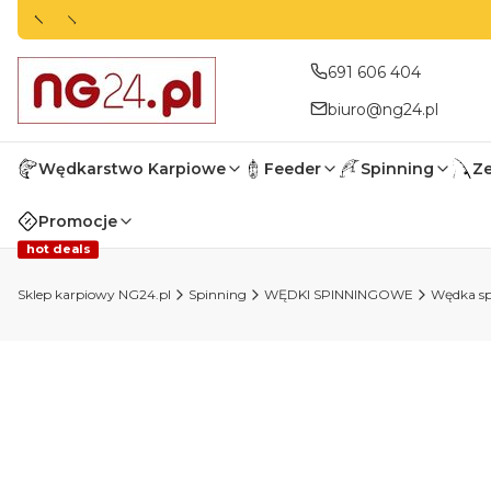
691 606 404
biuro@ng24.pl
Wędkarstwo Karpiowe
Feeder
Spinning
Z
Promocje
hot deals
Sklep karpiowy NG24.pl
Spinning
WĘDKI SPINNINGOWE
Wędka sp