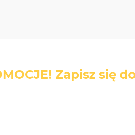
MOCJE! Zapisz się do
swój adres e-mail, jeżeli chcesz otrzymywać informacje o nowoś
promocjach.