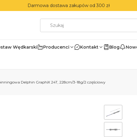
Darmowa dostawa zakupów od 300 zł
estaw Wędkarski
Producenci
Kontakt
Blog
Nowo
inningowa Delphin GraphiX 24T, 228cm/3-18g/2 częściowy