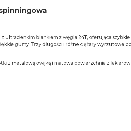
 spinningowa
 ultracienkim blankiem z węgla 24T, oferująca szybkie ak
i miękkie gumy. Trzy długości i różne ciężary wyrzutowe
ki z metalową owijką i matowa powierzchnia z lakierow