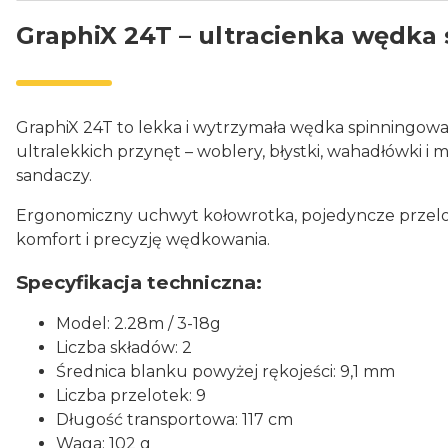
GraphiX 24T – ultracienka wędka
GraphiX 24T to lekka i wytrzymała wędka spinningowa z
ultralekkich przynęt – woblery, błystki, wahadłówki 
sandaczy.
Ergonomiczny uchwyt kołowrotka, pojedyncze przelot
komfort i precyzję wędkowania.
Specyfikacja techniczna:
Model: 2.28m / 3-18g
Liczba składów: 2
Średnica blanku powyżej rękojeści: 9,1 mm
Liczba przelotek: 9
Długość transportowa: 117 cm
Waga: 102 g