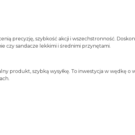
enią precyzję, szybkość akcji i wszechstronność. Doskona
ie czy sandacze lekkimi i średnimi przynętami.
alny produkt, szybką wysyłkę. To inwestycja w wędkę o w
ach.