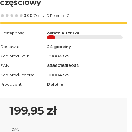
częściowy
0.00
(Oceny: 0 Recenzje: 0)
Dostępność:
ostatnia sztuka
Dostawa:
24 godziny
Kod produktu:
101004725
EAN:
8586018519052
Kod producenta:
101004725
Producent:
Delphin
Cena
199,95 zł
Ilość