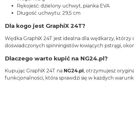
Rękojeść: dzielony uchwyt, pianka EVA
Długość uchwytu: 29,5 cm
Dla kogo jest GraphiX 24T?
Wędka GraphiX 24T jest idealna dla wędkarzy, którzy c
doświadczonych spinningistów łowiących pstrągi, okon
Dlaczego warto kupić na NG24.pl?
Kupując GraphiX 24T na
NG24.pl
, otrzymujesz orygin
funkcjonalności, która sprawdzi się w każdych warunk
0.00
Liczba ocen: 0