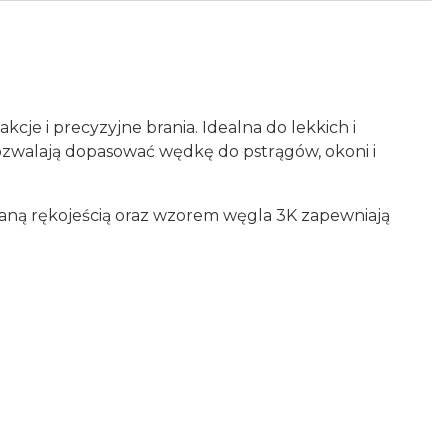
cje i precyzyjne brania. Idealna do lekkich i
 pozwalają dopasować wędkę do pstrągów, okoni i
aną rękojeścią oraz wzorem węgla 3K zapewniają