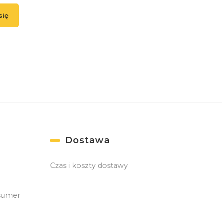
się
ąc się, akceptujesz nasz
Regulamin
(w zakresie dotyczącym Newslettera). Prz
danych odbywa się zgodnie z
Polityką prywatności
. )
Dostawa
Czas i koszty dostawy
sumer