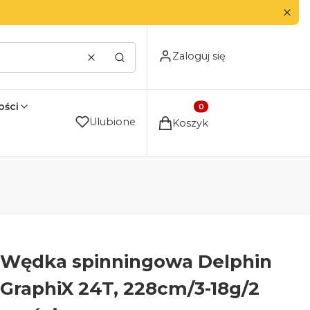
Zaloguj się
Wyczyść
Szukaj
ści
Produkty w koszyku: 0. Zo
Ulubione
Koszyk
Wędka spinningowa Delphin
GraphiX 24T, 228cm/3-18g/2