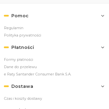
Linki w stopce
Pomoc
Regulamin
Polityka prywatności
Płatności
Formy płatności
Dane do przelewu
e Raty Santander Consumer Bank S.A.
Dostawa
Czas i koszty dostawy