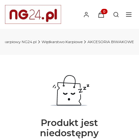
Produkty w koszyk
Otwórz wy
ep karpiowy NG24.pl
Wędkarstwo Karpiowe
AKCESORIA BIWAKOWE
Produkt jest
niedostępny