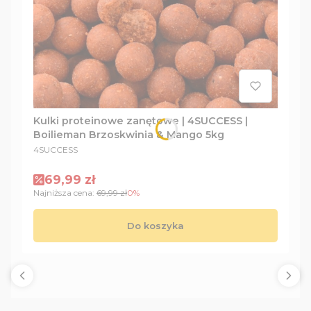
Kulki proteinowe zanętowe | 4SUCCESS |
Boilieman Brzoskwinia & Mango 5kg
PRODUCENT
4SUCCESS
Cena promocyjna
69,99 zł
Najniższa cena:
69,99 zł
0%
Do koszyka