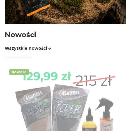
AGRAFKI KRĘTLIKI TULEJE PINY WKRĘTKI
GOTOWE PRZYPONY SPINNINGOWE LEADERY
GŁÓWKI JIGOWE CZEBURASZKI
Nowości
KOTWICE HAKI DOZBROJKI I OCHRONA KOTWIC
DROPSHOT CAROLINA TEXAS OFFSET
Wszystkie nowości
SKRZYNKI I PUDEŁKA
SPŁAWIKI
NOWOŚĆ
więcej