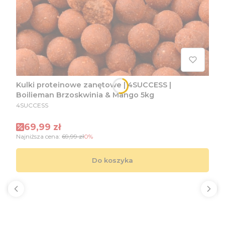
Kulki proteinowe zanętowe | 4SUCCESS |
Boilieman Brzoskwinia & Mango 5kg
PRODUCENT
4SUCCESS
Cena promocyjna
69,99 zł
Najniższa cena:
69,99 zł
0%
Do koszyka