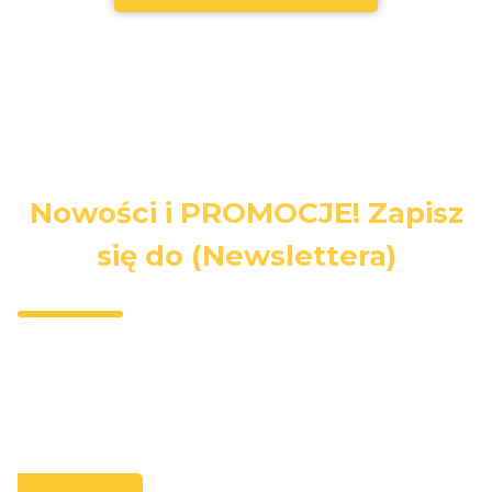
Nowości i PROMOCJE! Zapisz
się do (Newslettera)
Wpisz swój adres e-mail, jeżeli chcesz otrzymywać
informacje o nowościach i promocjach.