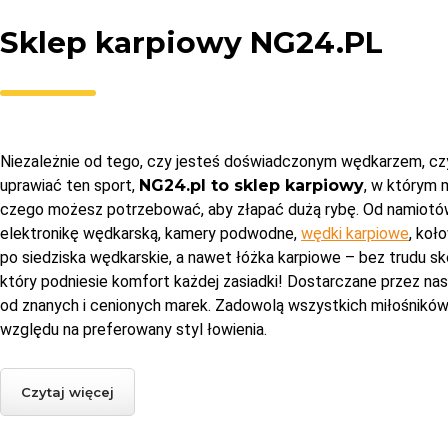
Sklep karpiowy NG24.PL
Niezależnie od tego, czy jesteś doświadczonym wędkarzem, cz
uprawiać ten sport,
NG24.pl to sklep karpiowy
, w którym
czego możesz potrzebować, aby złapać dużą rybę. Od namiotó
elektronikę wędkarską, kamery podwodne,
wędki karpiowe
, koł
po siedziska wędkarskie, a nawet łóżka karpiowe – bez trudu s
który podniesie komfort każdej zasiadki! Dostarczane przez n
od znanych i cenionych marek. Zadowolą wszystkich miłośników
względu na preferowany styl łowienia.
Czytaj więcej