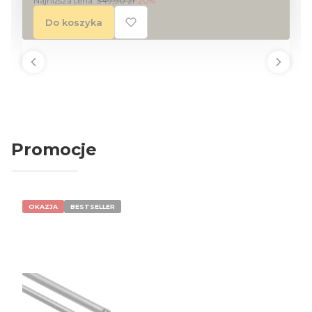
Najniższa cena:
349,90 zł
-20%
Do koszyka
Promocje
OKAZJA
BESTSELLER