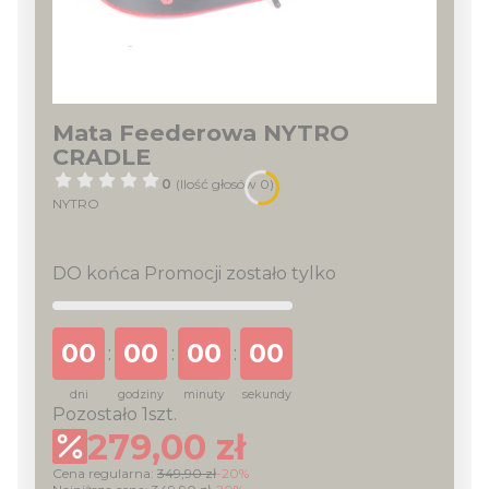
Mata Feederowa NYTRO
CRADLE
0
(Ilość głosów 0)
NYTRO
DO końca Promocji zostało tylko
00
00
00
00
:
:
:
dni
godziny
minuty
sekundy
Pozostało 1szt.
279,00 zł
Cena regularna:
349,90 zł
-20%