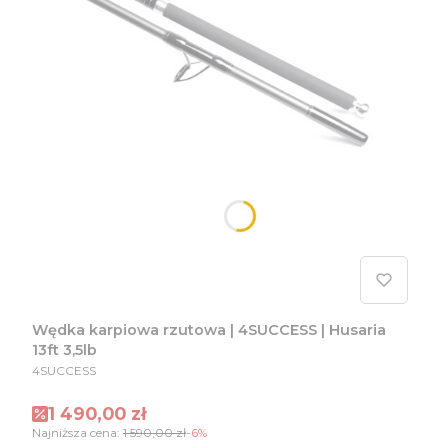
Wędka karpiowa rzutowa | 4SUCCESS | Husaria
13ft 3,5lb
PRODUCENT
4SUCCESS
Cena promocyjna
1 490,00 zł
Najniższa cena:
1 590,00 zł
-6%