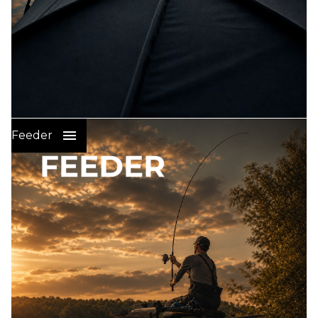
Wędkarstwo Karpiowe
:
Feeder
PRZYNĘTY I ZANĘTY NA KARPIA
SPRZĘT KARPIOWY
ELEKTRONIKA WEDKARSKA
ŻYŁKI I PLECIONKI GŁÓWNE
PLECIONKI LEADERY STRZAŁÓWKI
HAKI KARPIOWE
GOTOWE PRZYPONY KARPIOWE