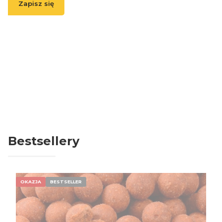
Zapisz się
( Zapisując się, akceptujesz nasz
Regulamin
(w zakresie dotyczącym
Newslettera). Przetwarzanie danych odbywa się zgodnie z
Polityką
prywatności
. )
Bestsellery
OKAZJA
BESTSELLER