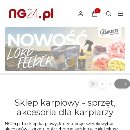
Produkty w koszyk
Otwórz wy
Naciśnij Enter lub spację, aby otworzyć stronę.
Naciśnij Enter lub spację, aby otworzyć stronę.
Naciśnij Enter lub spację, aby otworzyć stronę.
/
Włącz automatyc
Slajd
z
Sklep karpiowy - sprzęt,
akcesoria dla karpiarzy
NG24.pl to sklep karpiowy, który oferuje szeroki wybór
akcesoriów i sprzętu potrzebnego każdemu miłośnikowi