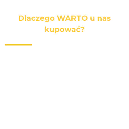
Dlaczego WARTO u nas
kupować?
Darmowa
Wygodna
Bezpieczne
dostawa
dostawa
zakupy
Darmowa
Kurierzy,
Wszystkie dane
dostawa przy
paczkomaty,
i płatności są
zakupach
punkty
zabezpieczone