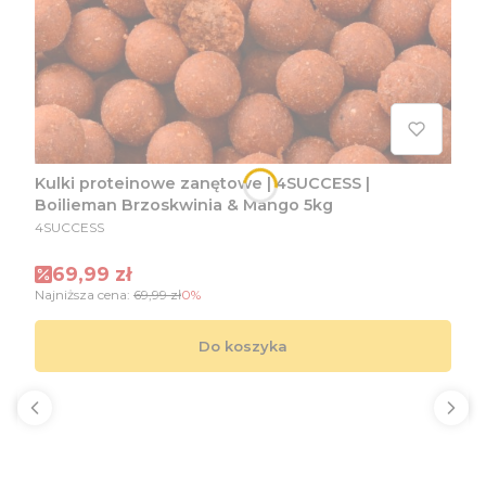
Kulki proteinowe zanętowe | 4SUCCESS |
Boilieman Brzoskwinia & Mango 5kg
PRODUCENT
4SUCCESS
Cena promocyjna
69,99 zł
Najniższa cena:
69,99 zł
0%
Do koszyka