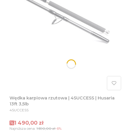
Wędka karpiowa rzutowa | 4SUCCESS | Husaria
13ft 3,5lb
PRODUCENT
4SUCCESS
Cena promocyjna
1 490,00 zł
Najniższa cena:
1 590,00 zł
-6%