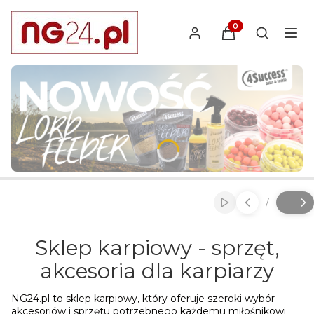
Produkty w koszyk
Otwórz wy
Naciśnij Enter lub spację, aby otworzyć stronę.
Naciśnij Enter lub spację, aby otworzyć stronę.
Naciśnij Enter lub spację, aby otworzyć stronę.
/
Włącz automatyc
Slajd
z
Sklep karpiowy - sprzęt,
akcesoria dla karpiarzy
NG24.pl to sklep karpiowy, który oferuje szeroki wybór
akcesoriów i sprzętu potrzebnego każdemu miłośnikowi