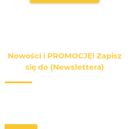
Nowości i PROMOCJE! Zapisz
się do (Newslettera)
Wpisz swój adres e-mail, jeżeli chcesz otrzymywać
informacje o nowościach i promocjach.