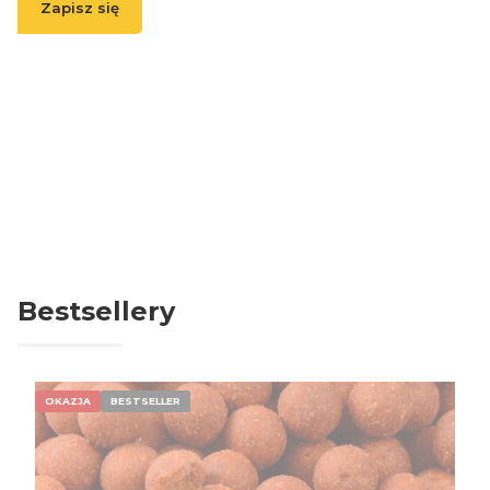
Zapisz się
( Zapisując się, akceptujesz nasz
Regulamin
(w zakresie dotyczącym
Newslettera). Przetwarzanie danych odbywa się zgodnie z
Polityką
prywatności
. )
Bestsellery
OKAZJA
BESTSELLER