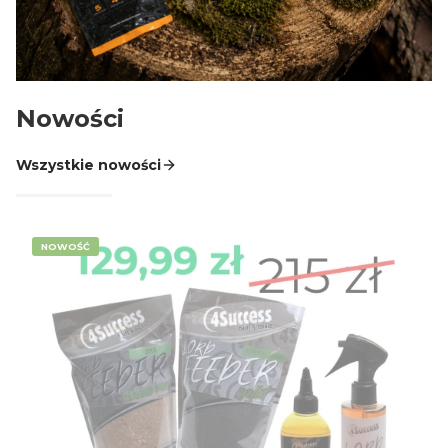
AGRAFKI KRĘTLIKI TULEJE PINY WKRĘTKI
GOTOWE PRZYPONY SPINNINGOWE LEADERY
GŁÓWKI JIGOWE CZEBURASZKI
Nowości
KOTWICE HAKI DOZBROJKI I OCHRONA KOTWIC
DROPSHOT CAROLINA TEXAS OFFSET
Wszystkie nowości
SKRZYNKI I PUDEŁKA
SPŁAWIKI
NOWOŚĆ
więcej