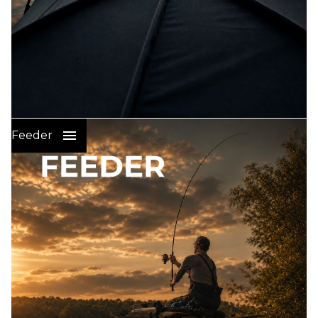
Wędkarstwo Karpiowe
:
Feeder
PRZYNĘTY I ZANĘTY NA KARPIA
SPRZĘT KARPIOWY
ELEKTRONIKA WEDKARSKA
ŻYŁKI I PLECIONKI GŁÓWNE
PLECIONKI LEADERY STRZAŁÓWKI
HAKI KARPIOWE
GOTOWE PRZYPONY KARPIOWE