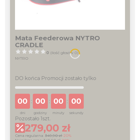
Mata Feederowa NYTRO
CRADLE
0
(Ilość głosów 0)
NYTRO
DO końca Promocji zostało tylko
00
00
00
00
:
:
:
dni
godziny
minuty
sekundy
Pozostało 1szt.
279,00 zł
Cena regularna:
349,90 zł
-20%