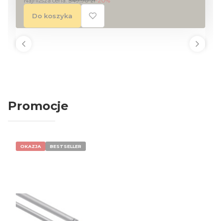
Najniższa cena:
349,90 zł
-20%
Do koszyka
Promocje
OKAZJA
BESTSELLER