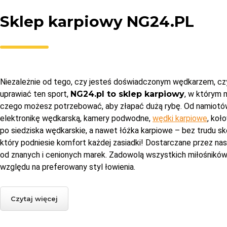
Sklep karpiowy NG24.PL
Niezależnie od tego, czy jesteś doświadczonym wędkarzem, cz
uprawiać ten sport,
NG24.pl to sklep karpiowy
, w którym
czego możesz potrzebować, aby złapać dużą rybę. Od namiotó
elektronikę wędkarską, kamery podwodne,
wędki karpiowe
, koł
po siedziska wędkarskie, a nawet łóżka karpiowe – bez trudu s
który podniesie komfort każdej zasiadki! Dostarczane przez n
od znanych i cenionych marek. Zadowolą wszystkich miłośników
względu na preferowany styl łowienia.
Czytaj więcej