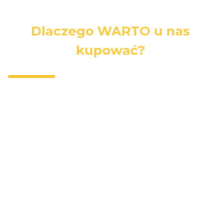
Dlaczego WARTO u nas
kupować?
Darmowa
Wygodna
Bezpieczne
dostawa
dostawa
zakupy
Darmowa
Kurierzy,
Wszystkie dane
dostawa przy
paczkomaty,
i płatności są
zakupach
punkty
zabezpieczone